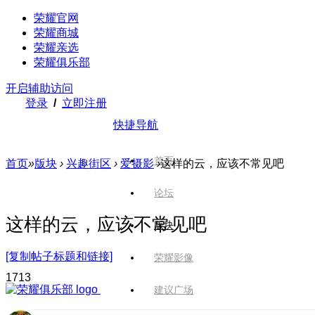
荣耀官网
荣耀商城
荣耀亲选
荣耀俱乐部
开启辅助访问
登录
/
立即注册
快捷导航
首页
首页
»
版块
›
兴趣街区
›
爱摄影
›
这样的云，应该不常见吧
论坛
这样的云，应该不常见吧
版块
[复制帖子标题和链接]
荣耀影像
171
3
建议广场