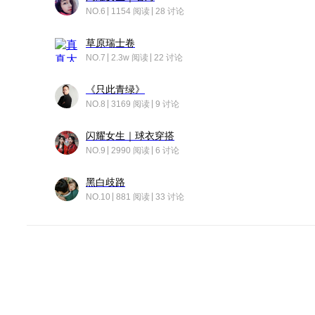
NO.6
1154 阅读
28 讨论
草原瑞士卷
NO.7
2.3w 阅读
22 讨论
《只此青绿》
NO.8
3169 阅读
9 讨论
闪耀女生｜球衣穿搭
NO.9
2990 阅读
6 讨论
黑白歧路
NO.10
881 阅读
33 讨论