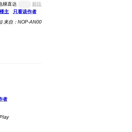
电梯直达
前往
楼主
只看该作者
知
来自：NOP-AN00
作者
lay