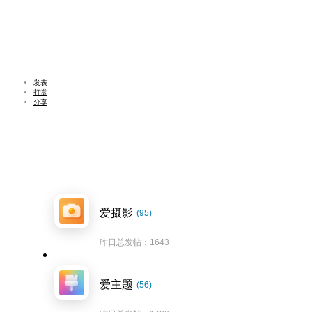
发表
打赏
分享
爱摄影
(95)
昨日总发帖：1643
爱主题
(56)