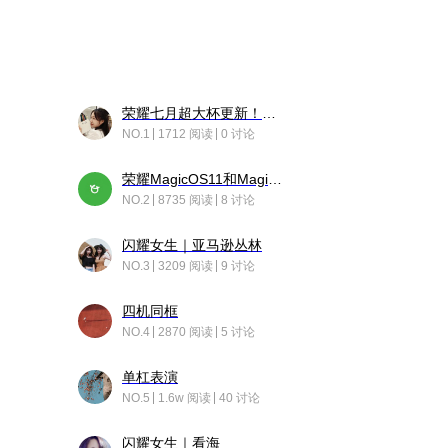
荣耀七月超大杯更新！后台堆叠动画太丝滑！
NO.1
1712 阅读
0 讨论
荣耀MagicOS11和Magic10之间直观的区别是啥呢？
NO.2
8735 阅读
8 讨论
闪耀女生｜亚马逊丛林
NO.3
3209 阅读
9 讨论
四机同框
NO.4
2870 阅读
5 讨论
单杠表演
NO.5
1.6w 阅读
40 讨论
闪耀女生｜看海