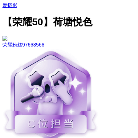
爱摄影
【荣耀50】荷塘悦色
荣耀粉丝97668566