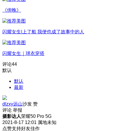
《傍晚》
闪耀女生|上了船 我便也成了故事中的人
闪耀女生｜球衣穿搭
评论
44
默认
默认
最新
dlzxy远山
沙发
赞
评论
举报
摄影达人
荣耀50 Pro 5G
2021-8-17 12:01
属地未知
点赞支持好友佳作