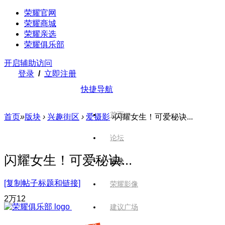
荣耀官网
荣耀商城
荣耀亲选
荣耀俱乐部
开启辅助访问
登录
/
立即注册
快捷导航
首页
首页
»
版块
›
兴趣街区
›
爱摄影
›
闪耀女生！可爱秘诀...
论坛
闪耀女生！可爱秘诀...
版块
[复制帖子标题和链接]
荣耀影像
2万
12
建议广场