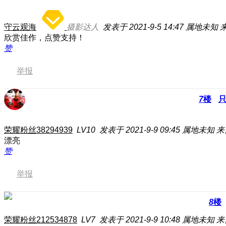
守云观海
摄影达人
发表于 2021-9-5 14:47
属地未知
来
欣赏佳作，点赞支持！
赞
举报
7
楼
荣耀粉丝38294939
LV10
发表于 2021-9-9 09:45
属地未知
来
漂亮
赞
举报
8
楼
荣耀粉丝212534878
LV7
发表于 2021-9-9 10:48
属地未知
来