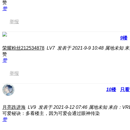
赞
赞
举报
9
楼
荣耀粉丝212534878
LV7
发表于 2021-9-9 10:48
属地未知
来
赞
赞
举报
10
楼
只看
月亮跌进海
LV9
发表于 2021-9-12 07:46
属地未知
来自：VRD
可爱秘诀：多看楼主，因为可爱会通过眼神传染
赞