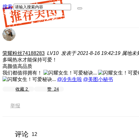
搜索
荣耀粉丝74188283
LV10
发表于 2021-8-16 19:42:19
属地未
多喝热水才能保持可爱！
高颜值高品质
我们都值得拥有！
@冷先生啦
@美图小秘书
收藏
2
赞
24
举报
评论
12