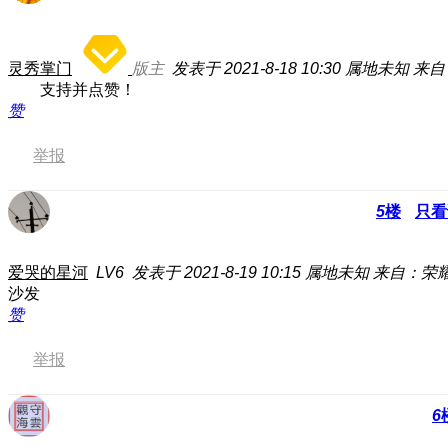
灵秀掌门
版主
发表于 2021-8-18 10:30
属地未知
来自
支持并点赞！
赞
举报
5
楼
只看
爱哭的星河
LV6
发表于 2021-8-19 10:15
属地未知
来自：荣耀3
沙发
赞
举报
6