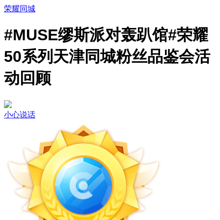
荣耀同城
#MUSE缪斯派对轰趴馆#荣耀
50系列天津同城粉丝品鉴会活
动回顾
小心说话