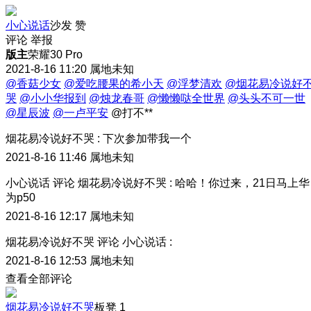
小心说话
沙发
赞
评论
举报
版主
荣耀30 Pro
2021-8-16 11:20
属地未知
@香菇少女
@爱吃腰果的希小天
@浮梦清欢
@烟花易冷说好
哭
@小小华报到
@烛龙春哥
@懒懒哒全世界
@头头不可一世
@星辰波
@一卢平安
@打不**
烟花易冷说好不哭
:
下次参加带我一个
2021-8-16 11:46
属地未知
小心说话
评论
烟花易冷说好不哭
:
哈哈！你过来，21日马上华
为p50
2021-8-16 12:17
属地未知
烟花易冷说好不哭
评论
小心说话
:
2021-8-16 12:53
属地未知
查看全部评论
烟花易冷说好不哭
板凳
1