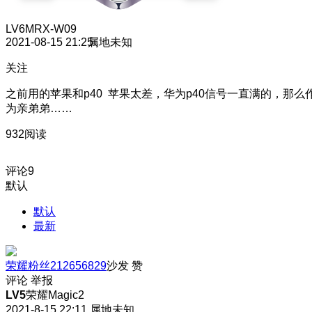
LV6
MRX-W09
2021-08-15 21:25
属地未知
关注
之前用的苹果和p40 苹果太差，华为p40信号一直满的，那么
为亲弟弟……
932阅读
评论
9
默认
默认
最新
荣耀粉丝212656829
沙发
赞
评论
举报
LV5
荣耀Magic2
2021-8-15 22:11
属地未知