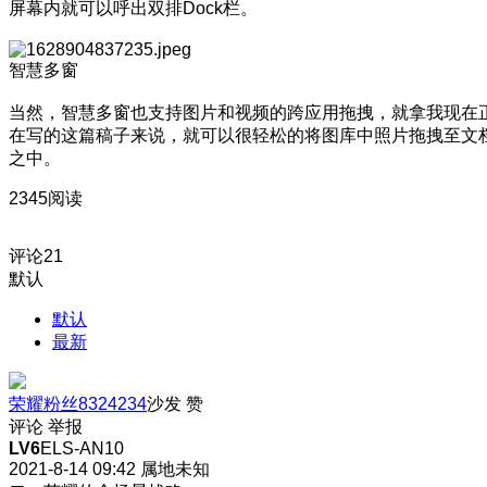
屏幕内就可以呼出双排Dock栏。
智慧多窗
当然，智慧多窗也支持图片和视频的跨应用拖拽，就拿我现在
在写的这篇稿子来说，就可以很轻松的将图库中照片拖拽至文
之中。
2345阅读
评论
21
默认
默认
最新
荣耀粉丝8324234
沙发
赞
评论
举报
LV6
ELS-AN10
2021-8-14 09:42
属地未知