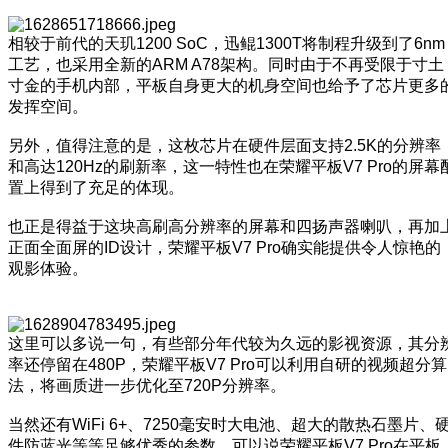
相较于前代的天玑1200 SoC，迅鲲1300T将制程升级到了6nm
工艺，也采用全新的ARM A78架构。同时由于不再受限于寸土
寸金的手机内部，平板自身更大的机身空间也给予了芯片更多
发挥空间。
另外，值得注意的是，这枚芯片在硬件层面支持2.5K的分辨率
和高达120Hz的刷新率，这一特性也在荣耀平板V7 Pro的屏幕
置上得到了充足的体现。
也正是得益于这块高刷高分辨率的屏幕和四扬声器喇叭，再加
正面全面屏的ID设计，荣耀平板V7 Pro确实能提供令人惊艳的
观影体验。
这里可以多说一句，有些部分年代较为久远的影视资源，其分
率还停留在480P，荣耀平板V7 Pro可以利用自研的视频超分算
法，将画质进一步优化至720P分辨率。
当然还有WiFi 6+、7250毫安时大电池、超大的散热石墨片、
件防蓝光等等足够优秀的参数，可以说荣耀平板V7 Pro在平板