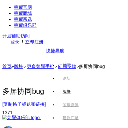
荣耀官网
荣耀商城
荣耀亲选
荣耀俱乐部
开启辅助访问
登录
/
立即注册
快捷导航
首页
首页
»
版块
›
更多荣耀手机
›
问题反馈
›
多屏协同bug
论坛
多屏协同bug
版块
[复制帖子标题和链接]
荣耀影像
137
1
建议广场