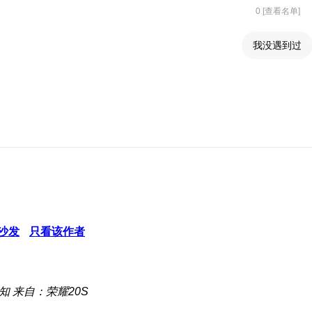
0 [查看名单]
我没遇到过
沙发
只看该作者
知
来自：荣耀20S