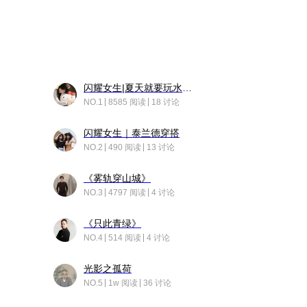
闪耀女生|夏天就要玩水！！
NO.1
8585 阅读
18 讨论
闪耀女生｜泰兰德穿搭
NO.2
490 阅读
13 讨论
《雾轨穿山城》
NO.3
4797 阅读
4 讨论
《只此青绿》
NO.4
514 阅读
4 讨论
光影之孤荷
NO.5
1w 阅读
36 讨论