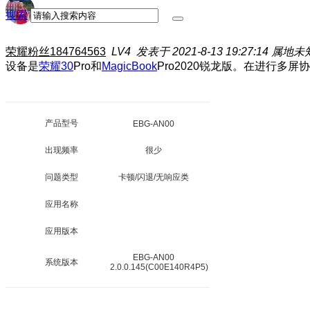
搜索
荣耀粉丝184764563
LV4
发表于 2021-8-13 19:27:14
属地未
设备是
荣耀30
Pro和
MagicBook
Pro2020锐龙版。在进行
产品型号
EBG-AN00
出现频率
很少
问题类型
卡顿/闪退/无响应类
应用名称
应用版本
EBG-AN00
系统版本
2.0.0.145(C00E140R4P5)