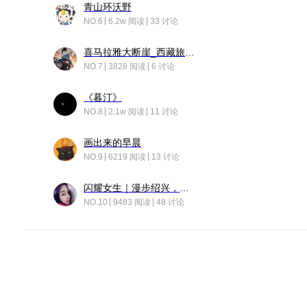
青山环沃野
NO.6
6.2w 阅读
33 讨论
喜马拉雅大断崖_西藏旅行日记
NO.7
3828 阅读
6 讨论
《暮汀》
NO.8
2.1w 阅读
11 讨论
画出来的早晨
NO.9
6219 阅读
13 讨论
闪耀女生｜漫步绍兴，寻找藏在老街的江南温柔
NO.10
9483 阅读
48 讨论