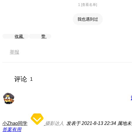
1 [查看名单]
我也遇到过
收藏
赞
举报
评论
1
小Zhao同学
摄影达人
发表于 2021-8-13 22:34
属地未
答案有用