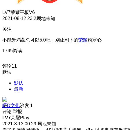
LV7
荣耀平板V6
2021-08-12 23:22
属地未知
关注
不能升鸿蒙总可以5.0吧。别让剩下的
荣耀
粉寒心
1745阅读
评论
11
默认
默认
最新
唔D文化
沙发
1
评论
举报
LV7
荣耀Play
2021-8-13 00:29
属地未知
看了多屏协同测评，可以和鸿蒙手机连，也可以和电脑充当扩