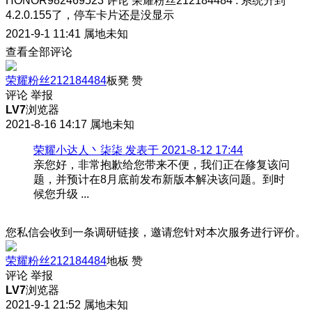
HONOR982469523
评论
荣耀粉丝212184484
:
系统升到
4.2.0.155了，停车卡片还是没显示
2021-9-1 11:41
属地未知
查看全部评论
荣耀粉丝212184484
板凳
赞
评论
举报
LV7
浏览器
2021-8-16 14:17
属地未知
荣耀小达人丶柒柒 发表于 2021-8-12 17:44
亲您好，非常抱歉给您带来不便，我们正在修复该问
题，并预计在8月底前发布新版本解决该问题。到时
候您升级 ...
您私信会收到一条调研链接，邀请您针对本次服务进行评价。
荣耀粉丝212184484
地板
赞
评论
举报
LV7
浏览器
2021-9-1 21:52
属地未知