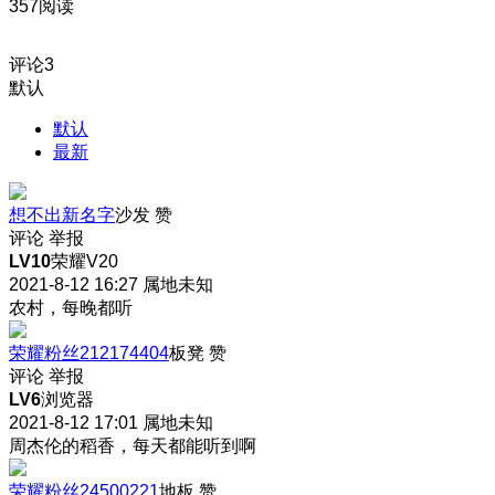
357阅读
评论
3
默认
默认
最新
想不出新名字
沙发
赞
评论
举报
LV10
荣耀V20
2021-8-12 16:27
属地未知
农村，每晚都听
荣耀粉丝212174404
板凳
赞
评论
举报
LV6
浏览器
2021-8-12 17:01
属地未知
周杰伦的稻香，每天都能听到啊
荣耀粉丝24500221
地板
赞