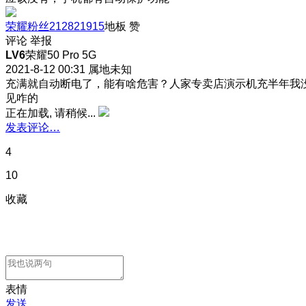
荣耀粉丝212821915
地板
赞
评论
举报
LV6
荣耀50 Pro 5G
2021-8-12 00:31
属地未知
充满就自动断电了，能有啥危害？人家专卖店演示机充半年我
见咋的
正在加载, 请稍候...
发表评论…
4
10
收藏
表情
发送