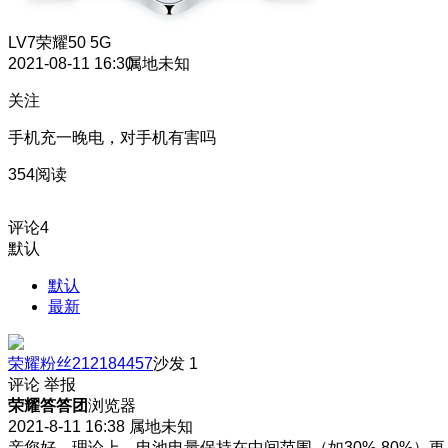
LV7
荣耀50 5G
2021-08-11 16:30
属地未知
关注
手机充一晚电，对手机有害吗
354阅读
评论
4
默认
默认
最新
荣耀粉丝212184457
沙发
1
评论
举报
荣耀答答团
浏览器
2021-8-11 16:38
属地未知
亲您好，理论上，电池电量保持在中间范围（如30%-80%）更