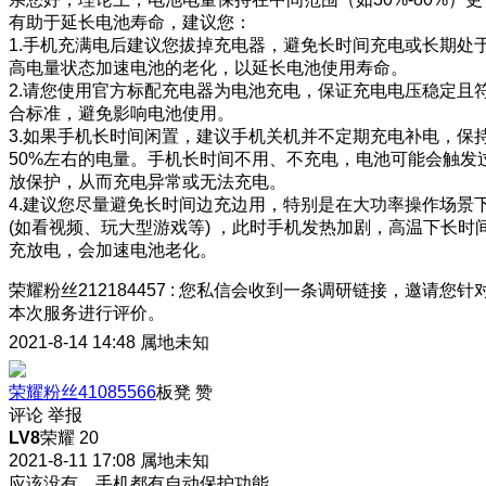
有助于延长电池寿命，建议您：
1.手机充满电后建议您拔掉充电器，避免长时间充电或长期处
高电量状态加速电池的老化，以延长电池使用寿命。
2.请您使用官方标配充电器为电池充电，保证充电电压稳定且
合标准，避免影响电池使用。
3.如果手机长时间闲置，建议手机关机并不定期充电补电，保
50%左右的电量。手机长时间不用、不充电，电池可能会触发
放保护，从而充电异常或无法充电。
4.建议您尽量避免长时间边充边用，特别是在大功率操作场景
(如看视频、玩大型游戏等) ，此时手机发热加剧，高温下长时
充放电，会加速电池老化。
荣耀粉丝212184457
:
您私信会收到一条调研链接，邀请您针
本次服务进行评价。
2021-8-14 14:48
属地未知
荣耀粉丝41085566
板凳
赞
评论
举报
LV8
荣耀 20
2021-8-11 17:08
属地未知
应该没有，手机都有自动保护功能