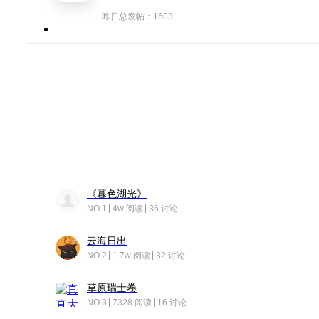
昨日总发帖：1603
《暮色湖光》
NO.1
4w 阅读
36 讨论
云海日出
NO.2
1.7w 阅读
32 讨论
草原瑞士卷
NO.3
7328 阅读
16 讨论