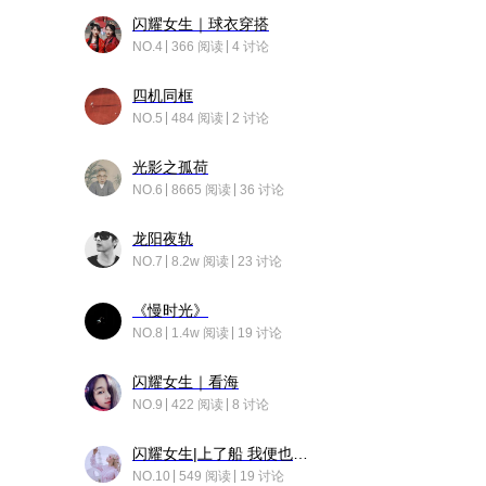
闪耀女生｜球衣穿搭
NO.4
366 阅读
4 讨论
四机同框
NO.5
484 阅读
2 讨论
光影之孤荷
NO.6
8665 阅读
36 讨论
龙阳夜轨
NO.7
8.2w 阅读
23 讨论
《慢时光》
NO.8
1.4w 阅读
19 讨论
闪耀女生｜看海
NO.9
422 阅读
8 讨论
闪耀女生|上了船 我便也成了故事中的人
NO.10
549 阅读
19 讨论