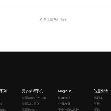
查看全部热门帖子
N系列
更多荣耀手机
MagicOS
智慧生活
荣耀Robot Phone
MagicOS
笔记本
RT
荣耀X80系列
公测内测
平板
urbo
荣耀Power
安全与隐私保护
穿戴