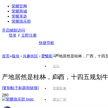
荣耀官网
荣耀商城
荣耀亲选
荣耀俱乐部
开启辅助访问
登录
/
立即注册
快捷导航
首页
首页
»
版块
›
兴趣街区
›
爱摄影
›
产地居然是桂林，广西，十四
论坛
产地居然是桂林，广西，十四五规划
版块
[复制帖子标题和链接]
荣耀影像
28
0
建议广场