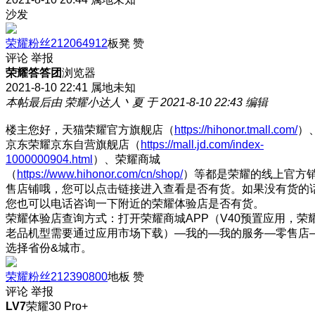
沙发
荣耀粉丝212064912
板凳
赞
评论
举报
荣耀答答团
浏览器
2021-8-10 22:41
属地未知
本帖最后由 荣耀小达人丶夏 于 2021-8-10 22:43 编辑
楼主您好，天猫荣耀官方旗舰店（
https://hihonor.tmall.com/
）
京东荣耀京东自营旗舰店（
https://mall.jd.com/index-
1000000904.html
）、荣耀商城
（
https://www.hihonor.com/cn/shop/
）等都是荣耀的线上官方
售店铺哦，您可以点击链接进入查看是否有货。如果没有货的
您也可以电话咨询一下附近的荣耀体验店是否有货。
荣耀体验店查询方式：打开荣耀商城APP（V40预置应用，荣
老品机型需要通过应用市场下载）—我的—我的服务—零售店
选择省份&城市。
荣耀粉丝212390800
地板
赞
评论
举报
LV7
荣耀30 Pro+