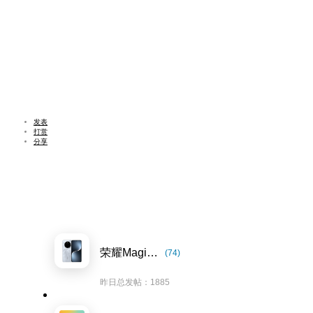
发表
打赏
分享
荣耀Magic7系列
(74)
昨日总发帖：1885