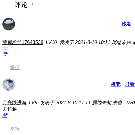
评论
7
沙发
荣耀粉丝17643538
LV10
发表于 2021-8-10 10:11
属地未知
成长
赞
举报
板凳
只看
月亮跌进海
LV9
发表于 2021-8-10 11:11
属地未知
来自：VRD
去超越
赞
举报