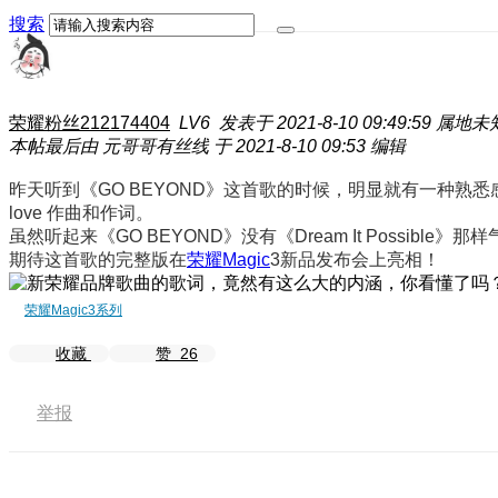
搜索
荣耀粉丝212174404
LV6
发表于 2021-8-10 09:49:59
属地未
本帖最后由 元哥哥有丝线 于 2021-8-10 09:53 编辑
昨天听到《GO BEYOND》这首歌的时候，明显就有一种熟悉感，
love 作曲和作词。
虽然听起来
《GO BEYOND》没有
《Dream It Possibl
期待这首歌的完整版在
荣耀Magic
3新品发布会上亮相！
荣耀Magic3系列
收藏
赞
26
举报