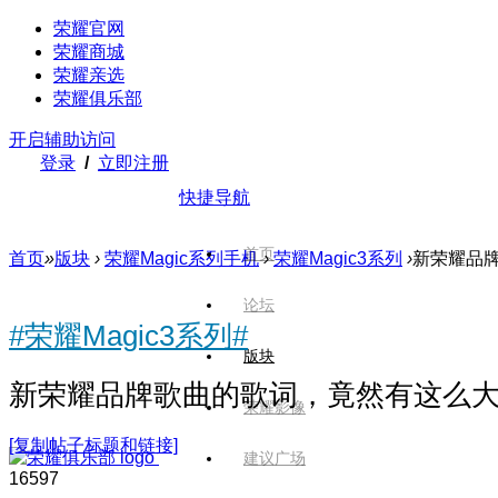
荣耀官网
荣耀商城
荣耀亲选
荣耀俱乐部
开启辅助访问
登录
/
立即注册
快捷导航
首页
首页
»
版块
›
荣耀Magic系列手机
›
荣耀Magic3系列
›
新荣耀品牌
论坛
#荣耀Magic3系列#
版块
新荣耀品牌歌曲的歌词，竟然有这么
荣耀影像
[复制帖子标题和链接]
建议广场
1659
7