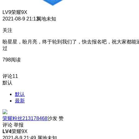
LV9
荣耀9X
2021-08-9 21:13
属地未知
关注
盼星星，盼月亮，终于轮到我们了，快去报名吧，祝大家都能
过
798阅读
评论
11
默认
默认
最新
荣耀粉丝213178468
沙发
赞
评论
举报
LV4
荣耀9X
2021-8-9 21:49
属地未知