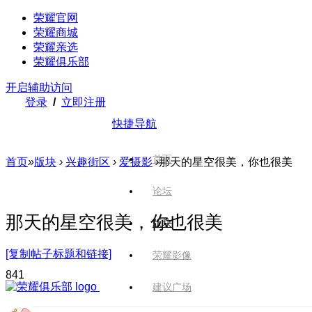
荣耀官网
荣耀商城
荣耀亲选
荣耀俱乐部
开启辅助访问
登录
/
立即注册
快捷导航
首页
首页
»
版块
›
兴趣街区
›
爱摄影
›
那天的星空很美，你也很美
论坛
那天的星空很美，你也很美
版块
[复制帖子标题和链接]
荣耀影像
84
1
建议广场