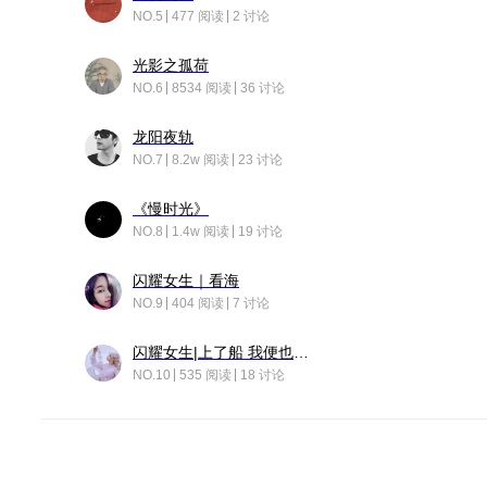
NO.5
477 阅读
2 讨论
光影之孤荷
NO.6
8534 阅读
36 讨论
龙阳夜轨
NO.7
8.2w 阅读
23 讨论
《慢时光》
NO.8
1.4w 阅读
19 讨论
闪耀女生｜看海
NO.9
404 阅读
7 讨论
闪耀女生|上了船 我便也成了故事中的人
NO.10
535 阅读
18 讨论