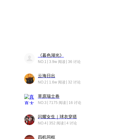
《暮色湖光》
NO.1
3.9w 阅读
36 讨论
云海日出
NO.2
1.6w 阅读
32 讨论
草原瑞士卷
NO.3
7175 阅读
16 讨论
闪耀女生｜球衣穿搭
NO.4
352 阅读
4 讨论
四机同框