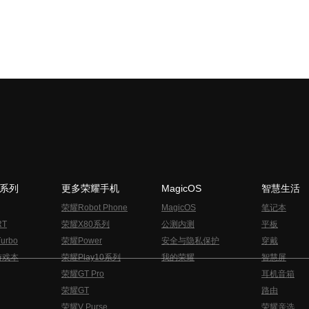
N系列
更多荣耀手机
MagicOS
智慧生活
荣耀Robot Phone
MagicOS
笔记本
RT
荣耀X80系列
公测内测
平板
urbo
荣耀Power
安全与隐私保护
穿戴
游戏本
荣耀Play10系列
我的荣耀
智慧屏
荣耀GT Pro
耳机音箱
荣耀GT
路由
荣耀V Purse
荣耀亲选