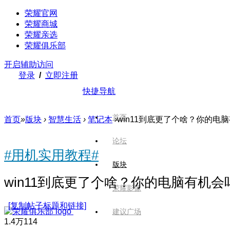
荣耀官网
荣耀商城
荣耀亲选
荣耀俱乐部
开启辅助访问
登录
/
立即注册
快捷导航
首页
首页
»
版块
›
智慧生活
›
笔记本
›
win11到底更了个啥？你的电
论坛
#用机实用教程#
版块
win11到底更了个啥？你的电脑有机会
荣耀影像
[复制帖子标题和链接]
建议广场
1.4万
114