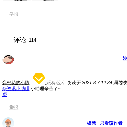
举报
评论
114
弹棉花的小陈
玩机达人
发表于 2021-8-7 12:34
属地未
@资讯小助理
小助理辛苦了~
赞
举报
板凳
只看该作者