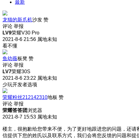
最新
龙猫的新爪机
沙发
赞
评论
举报
LV9
荣耀V30 Pro
2021-8-6 21:56
属地未知
看不懂
鱼幼薇
板凳
赞
评论
举报
LV7
荣耀30S
2021-8-6 23:22
属地未知
少玩开发者选项
荣耀粉丝212142310
地板
赞
评论
举报
荣耀答答团
浏览器
2021-8-7 15:53
属地未知
楼主，很抱歉给您带来不便，为了更好地跟进您的问题，还请
信提供下您的姓氏以及联系方式，我们会将您反馈的问题和提