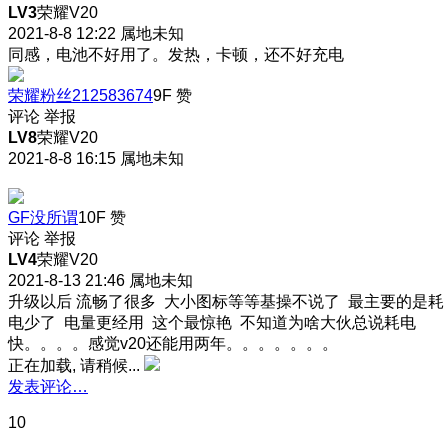
LV3
荣耀V20
2021-8-8 12:22
属地未知
同感，电池不好用了。发热，卡顿，还不好充电
荣耀粉丝212583674
9F
赞
评论
举报
LV8
荣耀V20
2021-8-8 16:15
属地未知
GF没所谓
10F
赞
评论
举报
LV4
荣耀V20
2021-8-13 21:46
属地未知
升级以后 流畅了很多 大小图标等等基操不说了 最主要的是耗
电少了 电量更经用 这个最惊艳 不知道为啥大伙总说耗电
快。。。。感觉v20还能用两年。。。。。。。
正在加载, 请稍候...
发表评论…
10