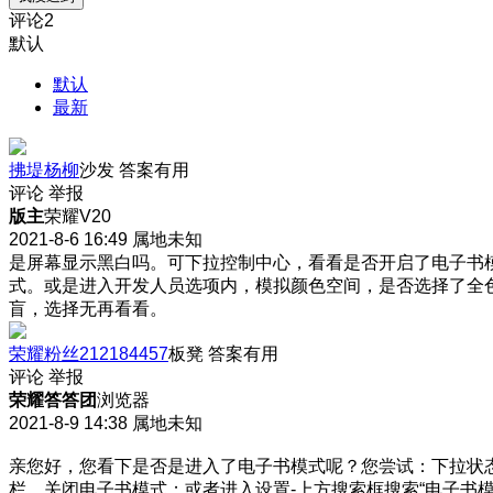
评论
2
默认
默认
最新
拂堤杨柳
沙发
答案有用
评论
举报
版主
荣耀V20
2021-8-6 16:49
属地未知
是屏幕显示黑白吗。可下拉控制中心，看看是否开启了电子书
式。或是进入开发人员选项内，模拟颜色空间，是否选择了全
盲，选择无再看看。
荣耀粉丝212184457
板凳
答案有用
评论
举报
荣耀答答团
浏览器
2021-8-9 14:38
属地未知
亲您好，您看下是否是进入了电子书模式呢？您尝试：下拉状
栏，关闭电子书模式；或者进入设置-上方搜索框搜索“电子书