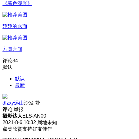
《暮色湖光》
静静的水面
方圆之间
评论
34
默认
默认
最新
dlzxy远山
沙发
赞
评论
举报
摄影达人
ELS-AN00
2021-8-6 10:32
属地未知
点赞欣赏支持好友佳作