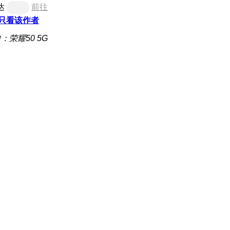
达
前往
只看该作者
：荣耀50 5G