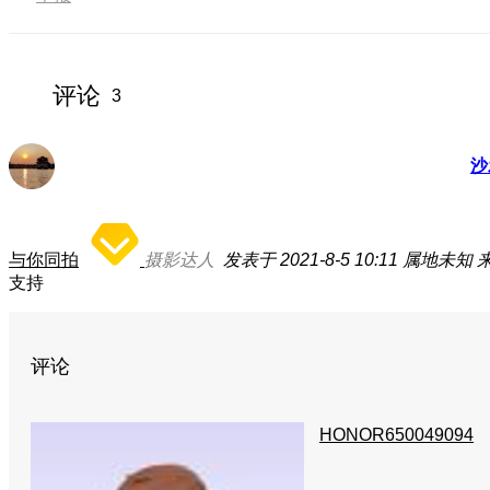
评论
3
沙
与你同拍
摄影达人
发表于 2021-8-5 10:11
属地未知
来
支持
评论
HONOR650049094