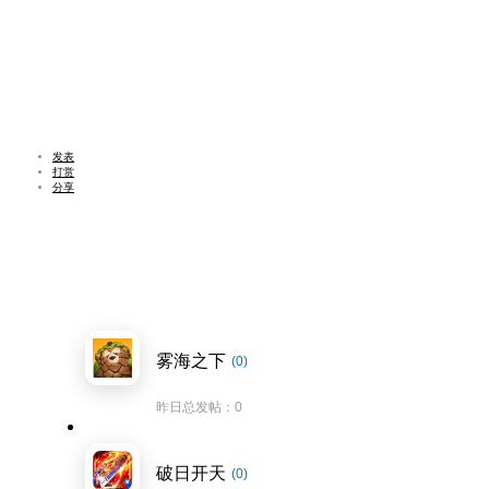
发表
打赏
分享
雾海之下
(0)
昨日总发帖：0
破日开天
(0)