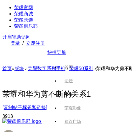
荣耀官网
荣耀商城
荣耀亲选
荣耀俱乐部
开启辅助访问
登录
/
立即注册
快捷导航
首页
首页
»
版块
›
荣耀数字系列手机
›
荣耀50系列
›
荣耀和华为剪不
论坛
荣耀和华为剪不断的关系1
版块
[复制帖子标题和链接]
荣耀影像
391
3
建议广场