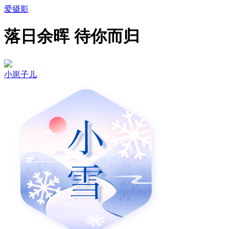
爱摄影
落日余晖 待你而归
小崽子儿