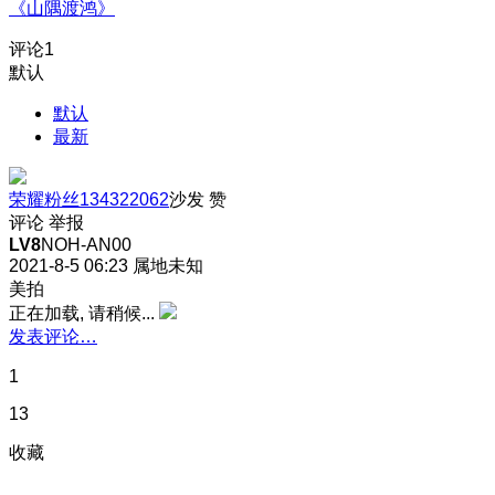
《山隅渡鸿》
评论
1
默认
默认
最新
荣耀粉丝134322062
沙发
赞
评论
举报
LV8
NOH-AN00
2021-8-5 06:23
属地未知
美拍
正在加载, 请稍候...
发表评论…
1
13
收藏