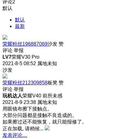
评论
2
默认
默认
最新
荣耀粉丝196887069
沙发
赞
评论
举报
LV7
荣耀V30 Pro
2021-8-5 08:52
属地未知
沙发
荣耀粉丝212309858
板凳
赞
评论
举报
玩机达人
荣耀V40 前所未感
2021-8-9 23:38
属地未知
用眼镜布擦下接触点。
大部分问题都是接触不良造成的。
如果擦过还不能恢复，就只能报修了。
正在加载, 请稍候...
发表评论…