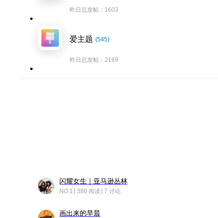
昨日总发帖：1603
爱主题
(545)
昨日总发帖：2169
闪耀女生｜亚马逊丛林
NO.1
380 阅读
7 讨论
画出来的早晨