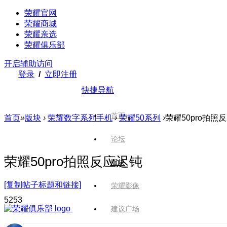
荣耀官网
荣耀商城
荣耀亲选
荣耀俱乐部
开启辅助访问
登录
/
立即注册
快捷导航
首页
首页
»
版块
›
荣耀数字系列手机
›
荣耀50系列
›
荣耀50pro拍照
论坛
荣耀50pro拍照反应迟钝
版块
[复制帖子标题和链接]
荣耀影像
525
3
建议广场