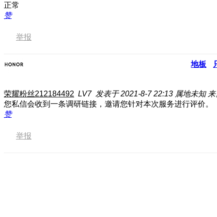
正常
赞
举报
地板
荣耀粉丝212184492
LV7
发表于 2021-8-7 22:13
属地未知
来
您私信会收到一条调研链接，邀请您针对本次服务进行评价。
赞
举报