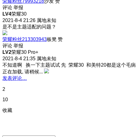
荣耀粉丝79993218
沙发
赞
评论
举报
LV4
荣耀30
2021-8-4 21:26
属地未知
是不是主题适配的问题？
荣耀粉丝213303943
板凳
赞
评论
举报
LV2
荣耀30 Pro+
2021-8-4 21:35
属地未知
不知道啊 换一下主题试试 先 荣耀30 和美特20都是这个毛病
正在加载, 请稍候...
发表评论…
2
10
收藏