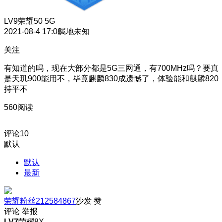
LV9
荣耀50 5G
2021-08-4 17:08
属地未知
关注
有知道的吗，现在大部分都是5G三网通，有700MHz吗？要真
是天玑900能用不，毕竟麒麟830成遗憾了，体验能和麒麟820
持平不
560阅读
评论
10
默认
默认
最新
荣耀粉丝212584867
沙发
赞
评论
举报
LV7
荣耀8X