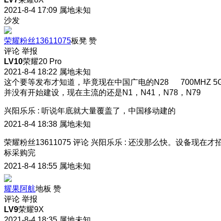
2021-8-4 17:09
属地未知
沙发
荣耀粉丝13611075
板凳
赞
评论
举报
LV10
荣耀20 Pro
2021-8-4 18:22
属地未知
这个要等发布才知道，毕竟现在中国广电的N28 700MHZ 5
并没有开始建设，现在主流的还是N1，N41，N78，N79
兴阳乐乐
:
听说年底就大量覆盖了，中国移动建的
2021-8-4 18:38
属地未知
荣耀粉丝13611075
评论
兴阳乐乐
:
还没那么快。设备现在才
标采购完
2021-8-4 18:55
属地未知
耀果阿航
地板
赞
评论
举报
LV9
荣耀9X
2021-8-4 18:35
属地未知