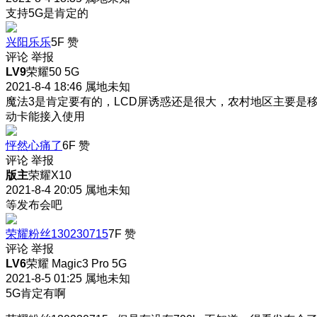
支持5G是肯定的
兴阳乐乐
5F
赞
评论
举报
LV9
荣耀50 5G
2021-8-4 18:46
属地未知
魔法3是肯定要有的，LCD屏诱惑还是很大，农村地区主要是
动卡能接入使用
怦然心痛了
6F
赞
评论
举报
版主
荣耀X10
2021-8-4 20:05
属地未知
等发布会吧
荣耀粉丝130230715
7F
赞
评论
举报
LV6
荣耀 Magic3 Pro 5G
2021-8-5 01:25
属地未知
5G肯定有啊