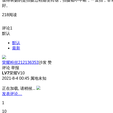
值得表扬的是拍摄过程随便转场，拍摄都不中断，一直拍，非
好。
218阅读
评论
1
默认
默认
最新
荣耀粉丝212136353
沙发
赞
评论
举报
LV7
荣耀V10
2021-8-4 00:45
属地未知
正在加载, 请稍候...
发表评论…
1
10