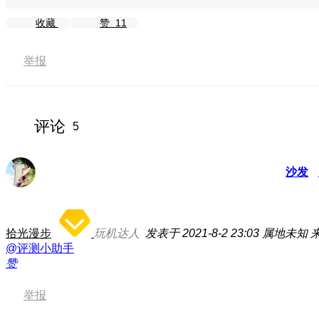
收藏
赞
11
举报
评论
5
沙发
拾光漫步
玩机达人
发表于 2021-8-2 23:03
属地未知
@评测小助手
赞
举报