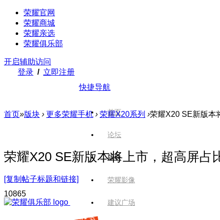
荣耀官网
荣耀商城
荣耀亲选
荣耀俱乐部
开启辅助访问
登录
/
立即注册
快捷导航
首页
首页
»
版块
›
更多荣耀手机
›
荣耀X20系列
›
荣耀X20 SE新版
论坛
荣耀X20 SE新版本将上市，超高屏
版块
[复制帖子标题和链接]
荣耀影像
1086
5
建议广场