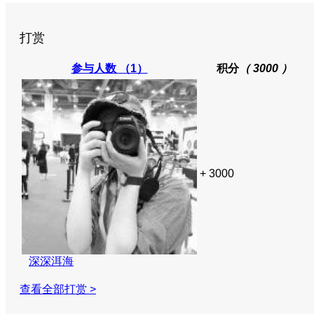
打赏
参与人数
（1）
积分
（ 3000 ）
+ 3000
深深洱海
查看全部打赏 >