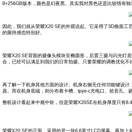
8+256GB版本，颜色是幻夜黑。其实我对黑色还是比较情
因此，我们就从荣耀X20 SE的外观说起。它采用了3D曲
的握持感也特别好。
荣耀X20 SE背面的摄像头模块呈椭圆形，后置三摄与闪光灯
合，已经可以满足到我们的日常拍摄。只要荣耀的调教优化不掉
再了解一下机身其他方面的设计。机身右侧无任何功能键设计，
器。而在机身底端，则分布着卡槽、tpye-c充电口、拾音孔、
整机设计看起来中规中矩，但是荣耀X20SE在机身厚度只有8.
荣耀X20 SE的正面，采用的是一块6.6英寸LCD屏幕。再