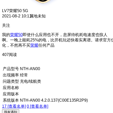
LV7
荣耀50 5G
2021-08-2 10:11
属地未知
关注
我的
荣耀50
即使什么应用也不开，息屏待机耗电速度也惊人
啊。一晚上能耗25%的电，比开机玩还快着实离谱。请求官方
化，不然再不买
荣耀
任何产品
407阅读
产品型号
NTH-AN00
出现频率
经常
问题类型
充电/续航类
应用名称
应用版本
系统版本
NTH-AN00 4.2.0.137(C00E135R2P9)
17 [查看名单]
0 [查看名单]
我有遇到