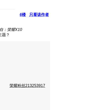
6
楼
只看该作者
自：荣耀X10
主题？
荣耀粉丝213253917