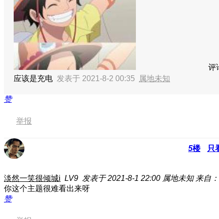
评
应该是充电
发表于 2021-8-2 00:35
属地未知
赞
举报
5
楼
只
淡然一笑很倾城i
LV9
发表于 2021-8-1 22:00
属地未知
来自：
你这个主题很难看出来呀
赞