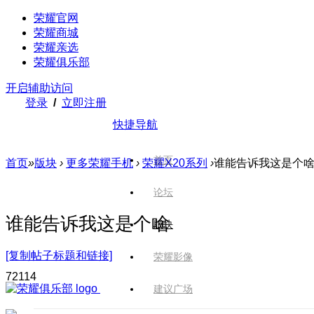
荣耀官网
荣耀商城
荣耀亲选
荣耀俱乐部
开启辅助访问
登录
/
立即注册
快捷导航
首页
首页
»
版块
›
更多荣耀手机
›
荣耀X20系列
›
谁能告诉我这是个
论坛
谁能告诉我这是个啥
版块
[复制帖子标题和链接]
荣耀影像
721
14
建议广场