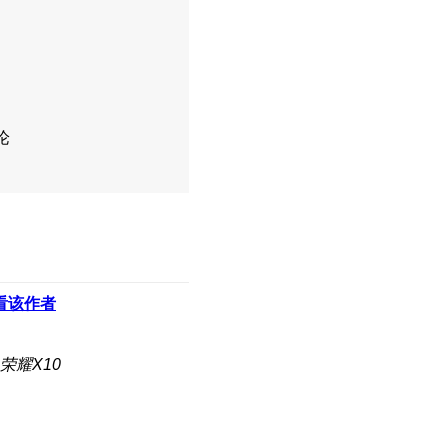
论
看该作者
荣耀X10