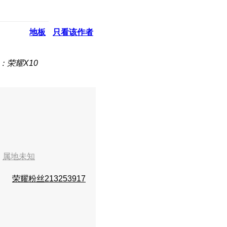
地板
只看该作者
：荣耀X10
3
属地未知
荣耀粉丝213253917