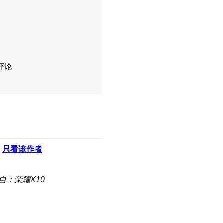
评论
只看该作者
自：荣耀X10