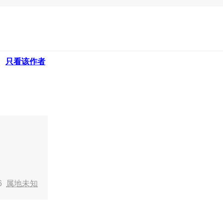
只看该作者
56
属地未知