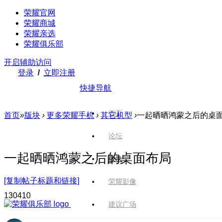
荣耀官网
荣耀商城
荣耀亲选
荣耀俱乐部
开启辅助访问
登录
/
立即注册
快捷导航
首页
首页
»
版块
›
更多荣耀手机
›
其它机型
›
一起晒晒鸿蒙之后的桌
论坛
一起晒晒鸿蒙之后的桌面布局
版块
[复制帖子标题和链接]
荣耀影像
1304
10
建议广场