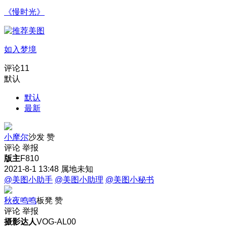
《慢时光》
如入梦境
评论
11
默认
默认
最新
小摩尔
沙发
赞
评论
举报
版主
F810
2021-8-1 13:48
属地未知
@美图小助手
@美图小助理
@美图小秘书
秋夜鸣鸣
板凳
赞
评论
举报
摄影达人
VOG-AL00