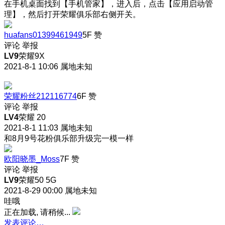
在手机桌面找到【手机管家】，进入后，点击【应用启动管
理】，然后打开荣耀俱乐部右侧开关。
huafans01399461949
5F
赞
评论
举报
LV9
荣耀9X
2021-8-1 10:06
属地未知
荣耀粉丝212116774
6F
赞
评论
举报
LV4
荣耀 20
2021-8-1 11:03
属地未知
和8月9号花粉俱乐部升级完一模一样
欧阳晓墨_Moss
7F
赞
评论
举报
LV9
荣耀50 5G
2021-8-29 00:00
属地未知
哇哦
正在加载, 请稍候...
发表评论…