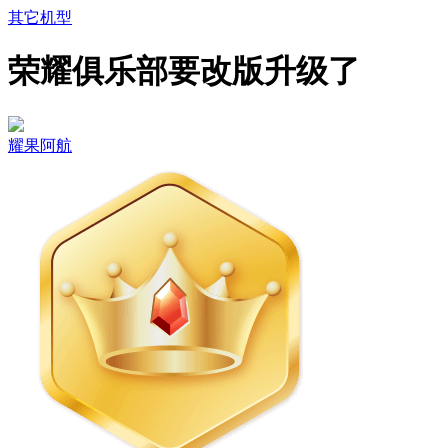
其它机型
荣耀俱乐部要改版升级了
耀果阿航