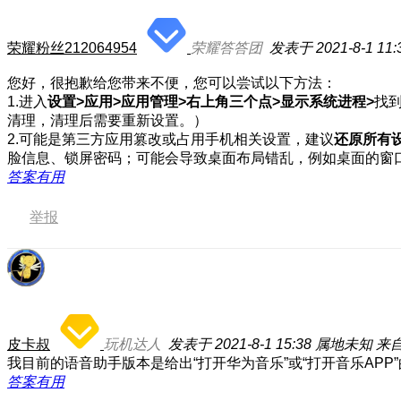
荣耀粉丝212064954
荣耀答答团
发表于 2021-8-1 11:
您好，很抱歉给您带来不便，您可以尝试以下方法：
1.进入
设置>应用>应用管理>右上角三个点>显示系统进程>
找
清理，清理后需要重新设置。）
2.可能是第三方应用篡改或占用手机相关设置，建议
还原所有
脸信息、锁屏密码；可能会导致桌面布局错乱，例如桌面的窗
答案有用
举报
皮卡叔
玩机达人
发表于 2021-8-1 15:38
属地未知
来自
我目前的语音助手版本是给出“打开华为音乐”或“打开音乐AP
答案有用