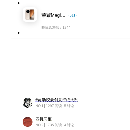
荣耀Magic8系列
(511)
昨日总发帖：1244
#灵动胶囊创意壁纸大乱斗#脑洞不限形式，灵感不分边界，体验追赛的快乐！
NO.1
1297 阅读
5 讨论
四机同框
NO.2
1735 阅读
4 讨论