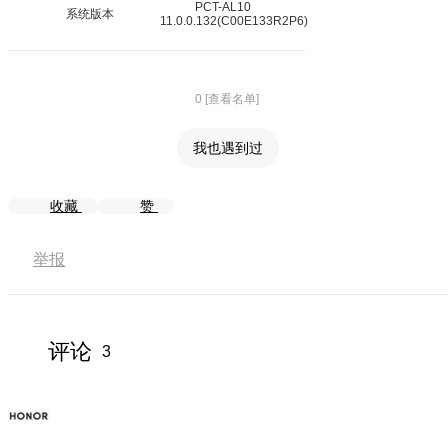
PCT-AL10
系统版本
11.0.0.132(C00E133R2P6)
0 [查看名单]
我也遇到过
收藏
赞
举报
评论
3