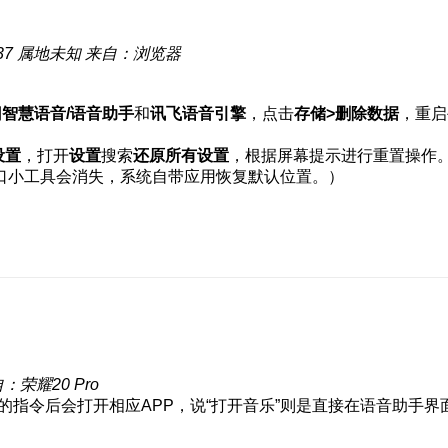
37
属地未知
来自：浏览器
到
智慧语音/语音助手
和
讯飞语音引擎
，点击
存储>删除数据
，重启
设置
，打开
设置
搜索
还原所有设置
，根据屏幕提示进行重置操作
口小工具会消失，系统自带应用恢复默认位置。）
：荣耀20 Pro
P”的指令后会打开相应APP，说“打开音乐”则是直接在语音助手