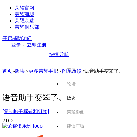
荣耀官网
荣耀商城
荣耀亲选
荣耀俱乐部
开启辅助访问
登录
/
立即注册
快捷导航
首页
首页
»
版块
›
更多荣耀手机
›
问题反馈
›
语音助手变笨了。
论坛
语音助手变笨了。
版块
[复制帖子标题和链接]
荣耀影像
216
3
建议广场