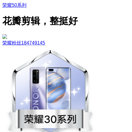
荣耀50系列
花瓣剪辑，整挺好
荣耀粉丝184749145