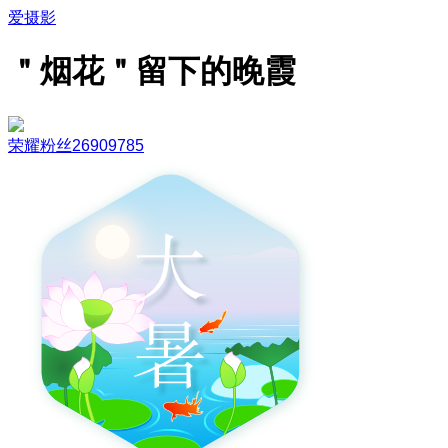
爱摄影
＂烟花＂留下的晚霞
荣耀粉丝26909785