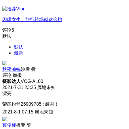
闪耀女生｜旅行转场就这么拍
评论
6
默认
默认
最新
秋夜鸣鸣
沙发
赞
评论
举报
摄影达人
VOG-AL00
2021-7-31 23:25
属地未知
漂亮
荣耀粉丝26909785
:
感谢！
2021-8-1 07:15
属地未知
蔡俊标
板凳
赞