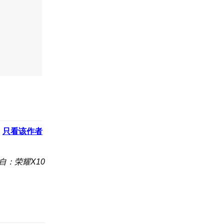
只看该作者
自：荣耀X10