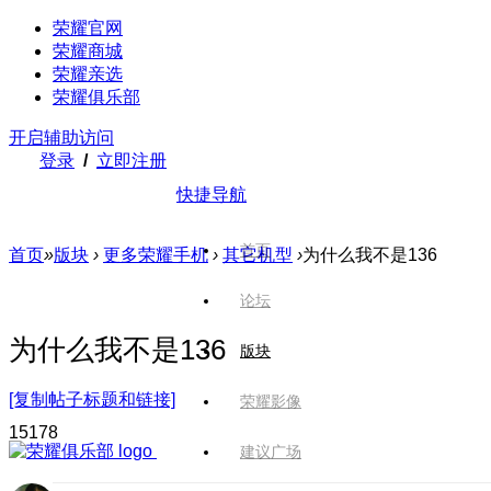
荣耀官网
荣耀商城
荣耀亲选
荣耀俱乐部
开启辅助访问
登录
/
立即注册
快捷导航
首页
首页
»
版块
›
更多荣耀手机
›
其它机型
›
为什么我不是136
论坛
为什么我不是136
版块
[复制帖子标题和链接]
荣耀影像
1517
8
建议广场