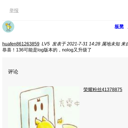
举报
板凳
huafen861263859
LV5
发表于 2021-7-31 14:28
属地未知
来
恭喜！136可能是log版本的，nolog又升级了
评论
荣耀粉丝41378875