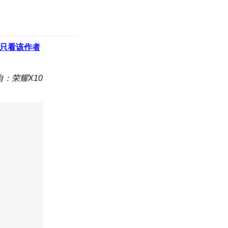
只看该作者
自：荣耀X10