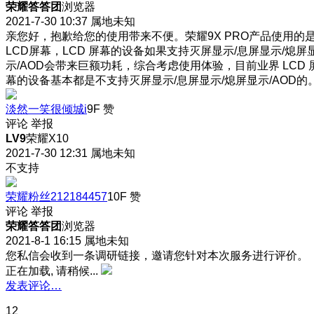
荣耀答答团
浏览器
2021-7-30 10:37
属地未知
亲您好，抱歉给您的使用带来不便。荣耀9X PRO产品使用的
LCD屏幕，LCD 屏幕的设备如果支持灭屏显示/息屏显示/熄屏
示/AOD会带来巨额功耗，综合考虑使用体验，目前业界 LCD 
幕的设备基本都是不支持灭屏显示/息屏显示/熄屏显示/AOD的
淡然一笑很倾城i
9F
赞
评论
举报
LV9
荣耀X10
2021-7-30 12:31
属地未知
不支持
荣耀粉丝212184457
10F
赞
评论
举报
荣耀答答团
浏览器
2021-8-1 16:15
属地未知
您私信会收到一条调研链接，邀请您针对本次服务进行评价。
正在加载, 请稍候...
发表评论…
12