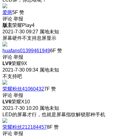
爱两
5F
赞
评论
举报
版主
荣耀Play4
2021-7-30 09:27
属地未知
屏幕硬件不支持息屏显示
huafans01399461949
6F
赞
评论
举报
LV9
荣耀9X
2021-7-30 09:34
属地未知
不支持吧
荣耀粉丝41060432
7F
赞
评论
举报
LV6
荣耀X10
2021-7-30 10:20
属地未知
LED的屏幕才行，也就是屏幕指纹解锁那种手机
荣耀粉丝212184457
8F
赞
评论
举报