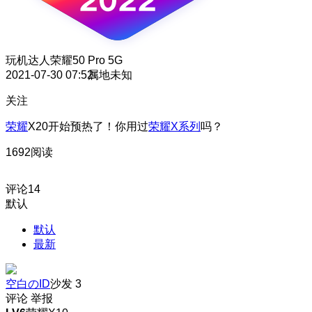
玩机达人
荣耀50 Pro 5G
2021-07-30 07:52
属地未知
关注
荣耀
X20开始预热了！你用过
荣耀X系列
吗？ ​​​
1692阅读
评论
14
默认
默认
最新
空白のID
沙发
3
评论
举报