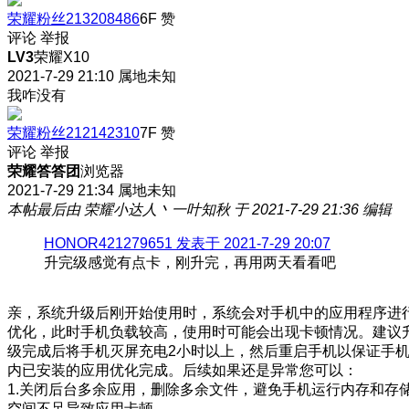
荣耀粉丝213208486
6F
赞
评论
举报
LV3
荣耀X10
2021-7-29 21:10
属地未知
我咋没有
荣耀粉丝212142310
7F
赞
评论
举报
荣耀答答团
浏览器
2021-7-29 21:34
属地未知
本帖最后由 荣耀小达人丶一叶知秋 于 2021-7-29 21:36 编辑
HONOR421279651 发表于 2021-7-29 20:07
升完级感觉有点卡，刚升完，再用两天看看吧
亲，系统升级后刚开始使用时，系统会对手机中的应用程序进
优化，此时手机负载较高，使用时可能会出现卡顿情况。建议
级完成后将手机灭屏充电2小时以上，然后重启手机以保证手
内已安装的应用优化完成。后续如果还是异常您可以：
1.关闭后台多余应用，删除多余文件，避免手机运行内存和存
空间不足导致应用卡顿。