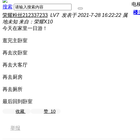
电
搜索
楼
荣耀粉丝212337233
LV7
发表于 2021-7-28 16:22:22
属
地未知
来自：荣耀X10
今天在家里一日游！
逛完主卧室
再去次卧室
再去大客厅
再去厨房
再去厕所
最后回到卧室
收藏
赞
10
举报