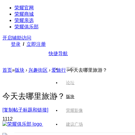
荣耀官网
荣耀商城
荣耀亲选
荣耀俱乐部
开启辅助访问
登录
/
立即注册
快捷导航
首页
首页
»
版块
›
兴趣街区
›
爱旅行
›
今天去哪里旅游？
论坛
今天去哪里旅游？
版块
[复制帖子标题和链接]
荣耀影像
111
2
建议广场