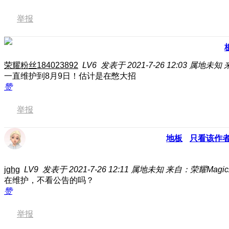
举报
荣耀粉丝184023892
LV6
发表于 2021-7-26 12:03
属地未知
一直维护到8月9日！估计是在憋大招
赞
举报
地板
只看该作
jghg
LV9
发表于 2021-7-26 12:11
属地未知
来自：荣耀Magic
在维护，不看公告的吗？
赞
举报