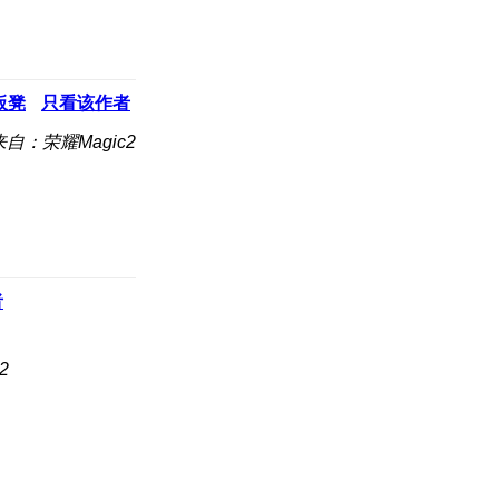
板凳
只看该作者
来自：荣耀Magic2
者
2