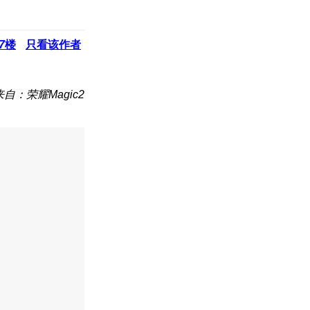
7
楼
只看该作者
来自：荣耀Magic2