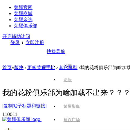
荣耀官网
荣耀商城
荣耀亲选
荣耀俱乐部
开启辅助访问
登录
/
立即注册
快捷导航
首页
首页
»
版块
›
更多荣耀手机
›
其它机型
›
我的花粉俱乐部为啥加
论坛
我的花粉俱乐部为啥加载不出来？？
版块
[复制帖子标题和链接]
荣耀影像
1100
11
建议广场