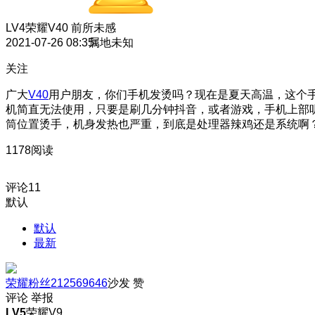
LV4
荣耀V40 前所未感
2021-07-26 08:35
属地未知
关注
广大
V40
用户朋友，你们手机发烫吗？现在是夏天高温，这个
机简直无法使用，只要是刷几分钟抖音，或者游戏，手机上部
筒位置烫手，机身发热也严重，到底是处理器辣鸡还是系统啊
1178阅读
评论
11
默认
默认
最新
荣耀粉丝212569646
沙发
赞
评论
举报
LV5
荣耀V9