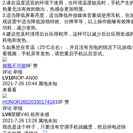
2.请在温度适宜的环境下使用，当环境温度较高时，手机产生
热量无法有效的散出，热感会更加明显。
3.适当降低屏幕亮度，适当降低外放媒体音量或使用耳机，在
戏设置中适当降低游戏特效、分辨率等，以上操作能够有效降
功耗，减少发热。
4.建议您及时清理后台应用程序，这样可以减少后台应用造成
耗电和发热。
5.如果您在常温（25℃左右），并且没有充电的情况下玩游戏/
看视频，手机异常发热，请您重启手机以后尝试。
挑戰不可能
9F
赞
评论
举报
LV10
NOP-AN00
2021-7-26 10:44
属地未知
来看看
HONOR2602033017418
10F
赞
评论
举报
LV6
荣耀V40 前所未感
2021-7-26 13:28
属地未知
我也是这个样子，只要没有空调手机就贼烫，然后掉电还快