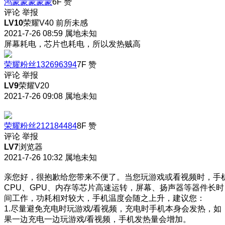
鸿蒙蒙蒙蒙蒙
6F
赞
评论
举报
LV10
荣耀V40 前所未感
2021-7-26 08:59
属地未知
屏幕耗电，芯片也耗电，所以发热贼高
荣耀粉丝132696394
7F
赞
评论
举报
LV9
荣耀V20
2021-7-26 09:08
属地未知
荣耀粉丝212184484
8F
赞
评论
举报
LV7
浏览器
2021-7-26 10:32
属地未知
亲您好，很抱歉给您带来不便了。当您玩游戏或看视频时，手
CPU、GPU、内存等芯片高速运转，屏幕、扬声器等器件长时
间工作，功耗相对较大，手机温度会随之上升，建议您：
1.尽量避免充电时玩游戏/看视频，充电时手机本身会发热，如
果一边充电一边玩游戏/看视频，手机发热量会增加。