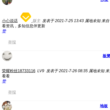
小心说话
版主
发表于 2021-7-25 13:43
属地未知
来自：
看资讯，多知信息伴更新
赞
举报
板
荣耀粉丝18733116
LV9
发表于 2021-7-26 08:35
属地未知
来
看看
赞
举报
地板