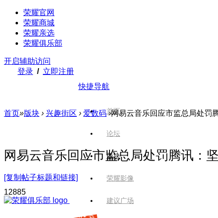
荣耀官网
荣耀商城
荣耀亲选
荣耀俱乐部
开启辅助访问
登录
/
立即注册
快捷导航
首页
首页
»
版块
›
兴趣街区
›
爱数码
›
网易云音乐回应市监总局处罚腾讯
论坛
网易云音乐回应市监总局处罚腾讯：
版块
[复制帖子标题和链接]
荣耀影像
1288
5
建议广场