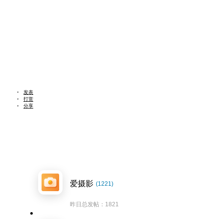
发表
打赏
分享
爱摄影
(1221)
昨日总发帖：1821