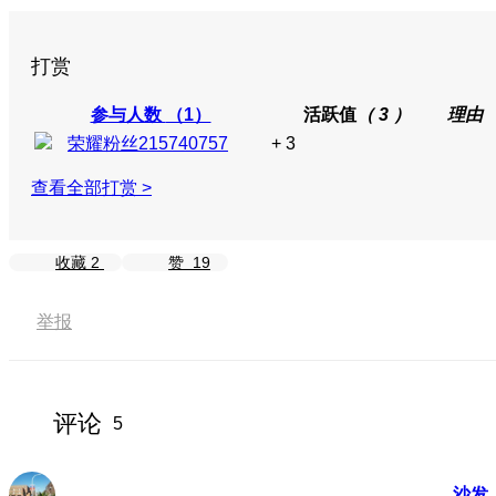
打赏
参与人数
（1）
活跃值
（ 3 ）
理由
荣耀粉丝215740757
+ 3
查看全部打赏 >
收藏
2
赞
19
举报
评论
5
沙发