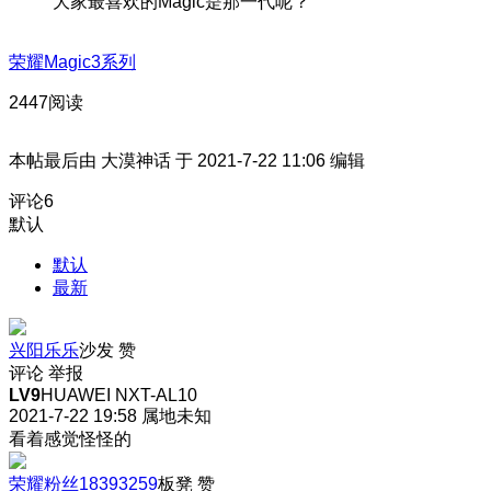
大家最喜欢的Magic是那一代呢？
荣耀Magic3系列
2447阅读
本帖最后由 大漠神话 于 2021-7-22 11:06 编辑
评论
6
默认
默认
最新
兴阳乐乐
沙发
赞
评论
举报
LV9
HUAWEI NXT-AL10
2021-7-22 19:58
属地未知
看着感觉怪怪的
荣耀粉丝18393259
板凳
赞