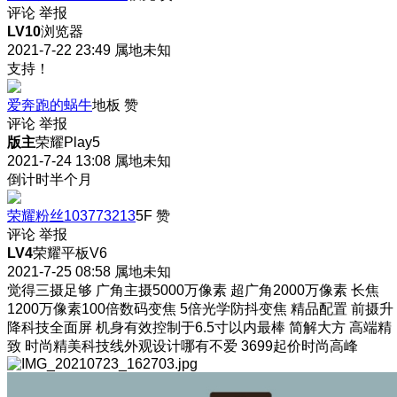
评论
举报
LV10
浏览器
2021-7-22 23:49
属地未知
支持！
爱奔跑的蜗牛
地板
赞
评论
举报
版主
荣耀Play5
2021-7-24 13:08
属地未知
倒计时半个月
荣耀粉丝103773213
5F
赞
评论
举报
LV4
荣耀平板V6
2021-7-25 08:58
属地未知
觉得三摄足够 广角主摄5000万像素 超广角2000万像素 长焦
1200万像素100倍数码变焦 5倍光学防抖变焦 精品配置 前摄升
降科技全面屏 机身有效控制于6.5寸以内最棒 简解大方 高端精
致 时尚精美科技线外观设计哪有不爱 3699起价时尚高峰