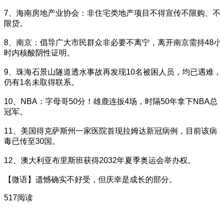
7、海南房地产业协会：非住宅类地产项目不得宣传不限购、
限贷。
8、南京：倡导广大市民群众非必要不离宁，离开南京需持48
时内核酸阴性证明。
9、珠海石景山隧道透水事故再发现10名被困人员，均已遇难
仍有1名未取得联系。
10、NBA：字母哥50分！雄鹿连扳4场，时隔50年拿下NBA总
冠军。
11、美国得克萨斯州一家医院首现拉姆达新冠病例，目前该病
毒已传至30国。
12、澳大利亚布里斯班获得2032年夏季奥运会举办权。
【微语】遗憾确实不好受，但庆幸是成长的部分。
517阅读