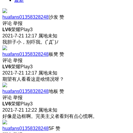
最新
huafans01358328248
沙发
赞
评论
举报
LV6
荣耀Play3
2021-7-21 12:17
属地未知
我胆子小，别吓我。(ﾟДﾟ)ﾉ
huafans01358328248
板凳
赞
评论
举报
LV6
荣耀Play3
2021-7-21 12:17
属地未知
期望有人看看这是啥情况呀？
huafans01358328248
地板
赞
评论
举报
LV6
荣耀Play3
2021-7-21 12:22
属地未知
好像是边框啊。完美主义者看到有点心慌啊。
huafans01358328248
5F
赞