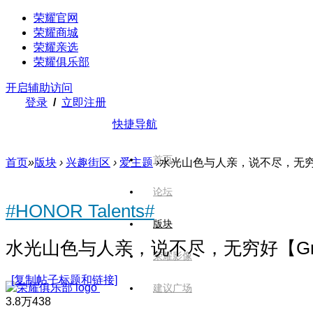
荣耀官网
荣耀商城
荣耀亲选
荣耀俱乐部
开启辅助访问
登录
/
立即注册
快捷导航
首页
首页
»
版块
›
兴趣街区
›
爱主题
›
水光山色与人亲，说不尽，无穷好【
论坛
#HONOR Talents#
版块
水光山色与人亲，说不尽，无穷好【Gre
荣耀影像
[复制帖子标题和链接]
建议广场
3.8万
438