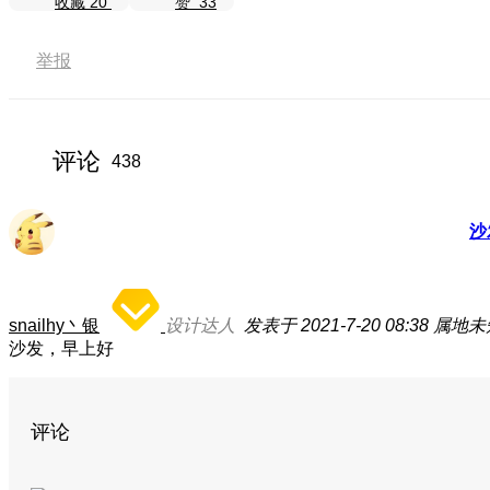
收藏
20
赞
33
举报
评论
438
沙
snailhy丶银
设计达人
发表于 2021-7-20 08:38
属地未
沙发，早上好
评论