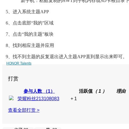
新手机：
粘贴复制的HWT到手机内存或SD卡根目录下的Ho
5、进入系统主题APP
6、点击底部“我的”区域
7、点击“我的主题”板块
8、找到相应主题
并应用
9、找不到主题的反复退出进入主题APP直到显示出来即可。
HONOR Talents
打赏
参与人数
（1）
活跃值
（ 1 ）
理由
荣耀粉丝213108083
+ 1
查看全部打赏 >