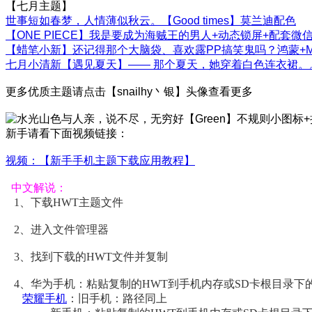
【七月主题】
世事短如春梦，人情薄似秋云。【Good times】莫兰迪配色
【ONE PIECE】我是要成为海贼王的男人+动态锁屏+配套微
【蜡笔小新】还记得那个大脑袋、喜欢露PP搞笑鬼吗？鸿蒙+Ma
七月小清新【遇见夏天】—— 那个夏天，她穿着白色连衣裙。
更多优质主题请点击【snailhy丶银】头像查看更多
新手请看下面视频链接：
视频：【新手手机主题下载应用教程】
中文解说：
1、下载HWT主题文件
2、进入文件管理器
3、找到下载的HWT文件并复制
4、
华为手机：粘贴复制的HWT到手机内存或SD卡根目录下的Hua
荣耀手机
：旧手机：路径同上