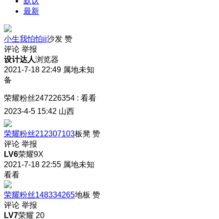
默认
最新
小生我怕怕ii
沙发
赞
评论
举报
设计达人
浏览器
2021-7-18 22:49
属地未知
备
荣耀粉丝247226354
:
看看
2023-4-5 15:42
山西
荣耀粉丝212307103
板凳
赞
评论
举报
LV6
荣耀9X
2021-7-18 22:55
属地未知
看看
荣耀粉丝148334265
地板
赞
评论
举报
LV7
荣耀 20